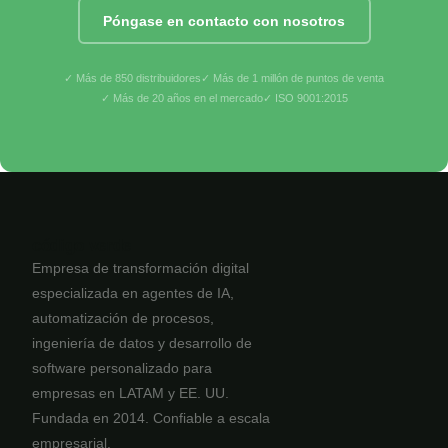
Póngase en contacto con nosotros
✓ Más de 850 distribuidores
✓ Más de 1 millón de puntos de venta
✓ Más de 20 años en el mercado
✓ ISO 9001:2015
código verde
Empresa de transformación digital
especializada en agentes de IA,
automatización de procesos,
ingeniería de datos y desarrollo de
software personalizado para
empresas en LATAM y EE. UU.
Fundada en 2014. Confiable a escala
empresarial.