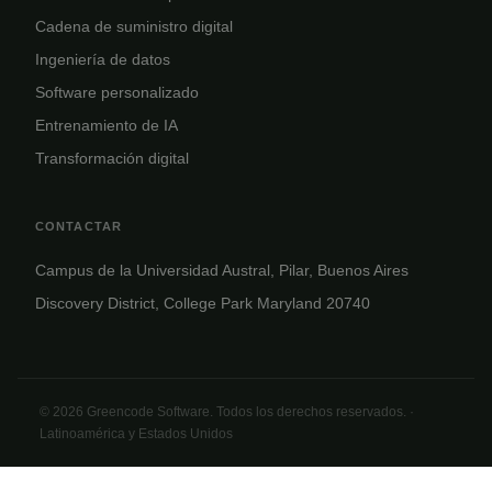
Cadena de suministro digital
Ingeniería de datos
Software personalizado
Entrenamiento de IA
Transformación digital
CONTACTAR
Campus de la Universidad Austral, Pilar, Buenos Aires
Discovery District, College Park Maryland 20740
© 2026 Greencode Software. Todos los derechos reservados. ·
Latinoamérica y Estados Unidos